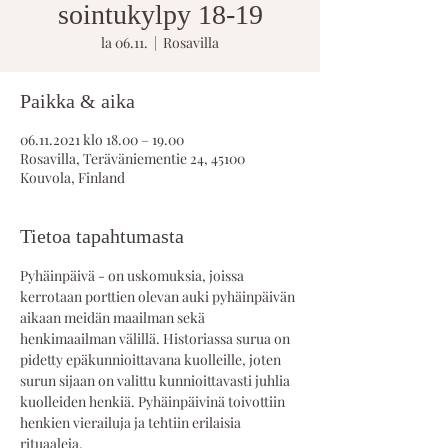
sointukylpy 18-19
la 06.11.
  |  
Rosavilla
Paikka & aika
06.11.2021 klo 18.00 – 19.00
Rosavilla, Teräväniementie 24, 45100
Kouvola, Finland
Tietoa tapahtumasta
Pyhäinpäivä - on uskomuksia, joissa 
kerrotaan porttien olevan auki pyhäinpäivän 
aikaan meidän maailman sekä 
henkimaailman välillä. Historiassa surua on 
pidetty epäkunnioittavana kuolleille, joten 
surun sijaan on valittu kunnioittavasti juhlia 
kuolleiden henkiä. Pyhäinpäivinä toivottiin 
henkien vierailuja ja tehtiin erilaisia 
rituaaleja.  