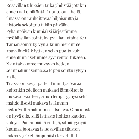
Rosavillan tiluksien taika yhdistää jotakin 
ennen näkemätöntä. Luonto on lähellä, 
ilmassa on rauhoittavaa hiljaisuutta ja 
historia sekoittuu tähän päivään. 
Pyhäinpäivän kunniaksi järjestämme 
myöhäisillan sointukylpyjä lauantaina 6.11.  
Tämän sointukylvyn alkuun hieromme 
apuvälineitä käyttäen selän puolta auki 
ennenkuin asetumme syvärentoutukseen. 
Näin takaamme mukavan hetken 
selinmakuuasennossa loppu sointukylvyn 
ajalle.  
Tilassa on kevyt patterilämmitys. Varaa 
kuitenkin edelleen mukaasi lämpöiset ja 
mukavat vaatteet, sinun lempi tyynysi sekä 
mahdollisesti mukava ja lämmin 
peitto/viltti/makuupussi itsellesi. Oma alusta 
on hyvä olla, sillä lattiasta hohkaa kauden 
viileys.  Paikanpäällä vilttejä, silmätyynyjä, 
kuumaa juotavaa ja Rosavillan tilusten 
taikaa <3  Olet lämpimästi tervetullut!