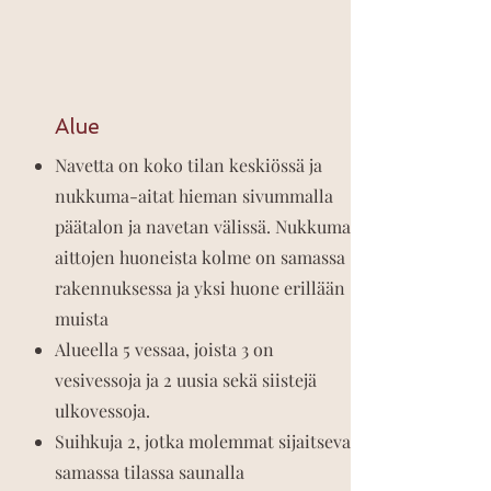
Alue
Navetta on koko tilan keskiössä ja
nukkuma-aitat hieman sivummalla
päätalon ja navetan välissä. Nukkuma-
aittojen huoneista kolme on samassa
rakennuksessa ja yksi huone erillään
muista
Alueella 5 vessaa, joista 3 on
vesivessoja ja 2 uusia sekä siistejä
ulkovessoja.
Suihkuja 2, jotka molemmat sijaitsevat
samassa tilassa saunalla