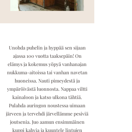
Unohda puhelin ja hyppää sen sijaan
ajassa 100 vuotta taaksepäin! On
elämys ja kokemus yöpyä vanhanajan
nukkuma-aitoissa tai vanhan navetan
huoneissa. Nauti pimeydestä ja
ympäröivästä luonnosta. Nappaa viltti
kainaloon ja katso ulkona tähtiä.
Pulahda auringon noustessa uimaan
järveen ja tervehdi järvellämme pesiviä
joutsenia. Juo aamun ensimmäinen
kuppi kahvia ja kuuntele lintujen