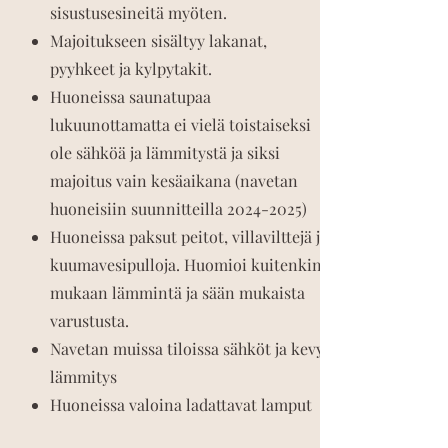
sisustusesineitä myöten.
Majoitukseen sisältyy lakanat,
pyyhkeet ja kylpytakit.
Huoneissa saunatupaa
lukuunottamatta ei vielä toistaiseksi
ole sähköä ja lämmitystä ja siksi
majoitus vain kesäaikana (navetan
huoneisiin suunnitteilla
2024-2025)
Huoneissa paksut peitot, villavilttejä ja
kuumavesipulloja. Huomioi kuitenkin
mukaan lämmintä ja sään mukaista
varustusta.
Navetan muissa tiloissa sähköt ja kevyt
lämmitys
Huoneissa valoina ladattavat lamput