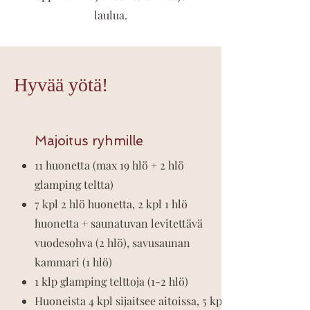
laulua.
Hyvää yötä!
Majoitus ryhmille
11 huonetta (max 19 hlö + 2 hlö
glamping teltta)
7 kpl 2 hlö huonetta, 2 kpl 1 hlö
huonetta + saunatuvan levitettävä
vuodesohva (2 hlö), savusaunan
kammari (1 hlö)
1 klp glamping telttoja (1-2 hlö)
Huoneista 4 kpl sijaitsee aitoissa, 5 kpl