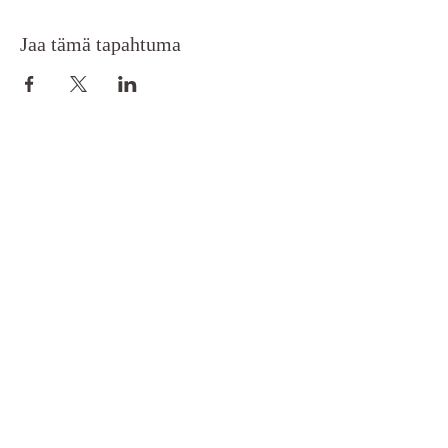
Jaa tämä tapahtuma
Toimitus- ja maksuehdot