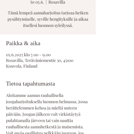
to 05.6.
  |  
Rosavilla
Tämä lempeä aamuharjoitus tarjoaa hetken
pysähtymiselle, syville hengityksille ja aikaa
itsellesi luonnon syleilyssä.
Paikka & aika
05.6.2025 klo 7.00 – 9.00
Rosavilla, Teräväniementie 30, 45100
Kouvola, Finland
Tietoa tapahtumasta
Aloitamme aamun rauhallisella 
joogaharjoituksella luonnon helmassa, jossa 
herättelemmen kehoa ja mieltä uuteen 
päivään. Joogan jälkeen voit virkistäytyä 
pulahtamalla järveen tai vain nauttia 
rauhallisesta aamuhetkestä ja maisemista. 
Voit myös osallistua pelkkään joogaan, jos 