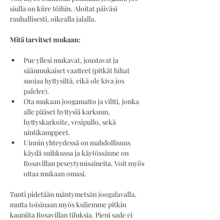
siulla on kiire töihin. Aloitat päiväsi 
rauhallisesti, oikealla jalalla.
Mitä tarvitset mukaan:
Pue yllesi mukavat, joustavat ja 
säänmukaiset vaatteet (pitkät hihat 
suojaa hyttysiltä, eikä ole kiva jos 
palelee). 
Ota mukaan joogamatto ja viltti, jonka 
alle pääset hyttysiä karkuun, 
hyttyskarkoite, vesipullo, sekä 
uintikamppeet. 
Uinnin yhteydessä on mahdollisuus 
käydä suihkussa ja käytössänne on 
Rosavillan peseytymisaineita. Voit myös 
ottaa mukaan omasi.
Tunti pidetään mäntymetsän joogalavalla, 
mutta toisinaan myös kuljemme pitkin 
kauniita Rosavillan tiluksia. Pieni sade ei 