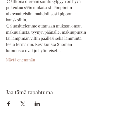
 🌕 Ulkona olevaan sointukylpyyn on hyvä 
pukeutua sään mukaisesti lämpimiin 
ulkovaatteisiin, mahdollisesti pipoon ja 
hanskoihin.  
🌕 Suosittelemme ottamaan mukaan oman 
makuualusta, tyynyn päänalle, makuupussin 
tai lämpimän viltin päällesi sekä lämmintä 
teetä termariin. Kesäkuussa Suomen 
luonnossa ovat jo hyönteiset…
Näytä enemmän
Jaa tämä tapahtuma