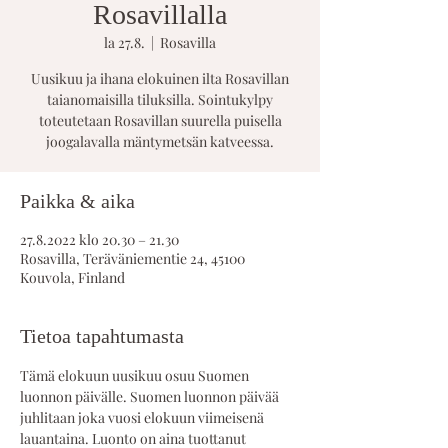
Rosavillalla
la 27.8.
  |  
Rosavilla
Uusikuu ja ihana elokuinen ilta Rosavillan
taianomaisilla tiluksilla. Sointukylpy
toteutetaan Rosavillan suurella puisella
joogalavalla mäntymetsän katveessa.
Paikka & aika
27.8.2022 klo 20.30 – 21.30
Rosavilla, Teräväniementie 24, 45100
Kouvola, Finland
Tietoa tapahtumasta
Tämä elokuun uusikuu osuu Suomen 
luonnon päivälle. Suomen luonnon päivää 
juhlitaan joka vuosi elokuun viimeisenä 
lauantaina. Luonto on aina tuottanut 