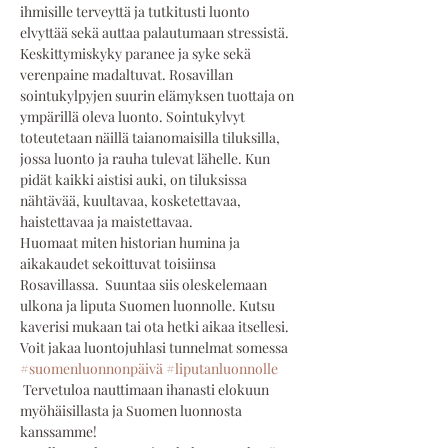
ihmisille terveyttä ja tutkitusti luonto 
elvyttää sekä auttaa palautumaan stressistä. 
Keskittymiskyky paranee ja syke sekä 
verenpaine madaltuvat. Rosavillan 
sointukylpyjen suurin elämyksen tuottaja on 
ympärillä oleva luonto. Sointukylvyt 
toteutetaan näillä taianomaisilla tiluksilla, 
jossa luonto ja rauha tulevat lähelle. Kun 
pidät kaikki aistisi auki, on tiluksissa 
nähtävää, kuultavaa, kosketettavaa, 
haistettavaa ja maistettavaa. 
Huomaat miten historian humina ja 
aikakaudet sekoittuvat toisiinsa 
Rosavillassa.  Suuntaa siis oleskelemaan 
ulkona ja liputa Suomen luonnolle. Kutsu 
kaverisi mukaan tai ota hetki aikaa itsellesi. 
Voit jakaa luontojuhlasi tunnelmat somessa 
#suomenluonnonpäivä
#liputanluonnolle
 Tervetuloa nauttimaan ihanasti elokuun 
myöhäisillasta ja Suomen luonnosta 
kanssamme!