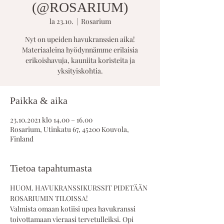
(@ROSARIUM)
la 23.10.
  |  
Rosarium
Nyt on upeiden havukranssien aika!
Materiaaleina hyödynnämme erilaisia
erikoishavuja, kauniita koristeita ja
yksityiskohtia.
Paikka & aika
23.10.2021 klo 14.00 – 16.00
Rosarium, Utinkatu 67, 45200 Kouvola,
Finland
Tietoa tapahtumasta
HUOM. HAVUKRANSSIKURSSIT PIDETÄÄN 
ROSARIUMIN TILOISSA!
Valmista omaan kotiisi upea havukranssi 
toivottamaan vieraasi tervetulleiksi. Opi 