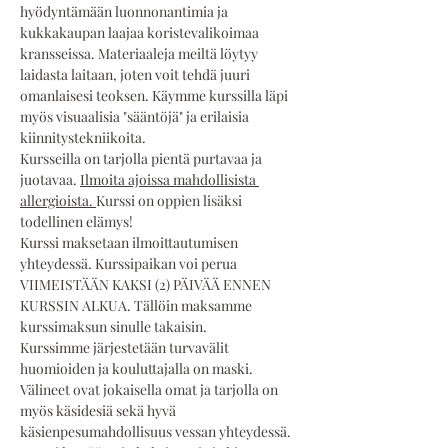
hyödyntämään luonnonantimia ja 
kukkakaupan laajaa koristevalikoimaa 
kransseissa. Materiaaleja meiltä löytyy 
laidasta laitaan, joten voit tehdä juuri 
omanlaisesi teoksen. Käymme kurssilla läpi 
myös visuaalisia "sääntöjä" ja erilaisia 
kiinnitystekniikoita.
Kursseilla on tarjolla pientä purtavaa ja 
juotavaa. 
Ilmoita ajoissa mahdollisista 
allergioista. 
Kurssi on oppien lisäksi 
todellinen elämys!
Kurssi maksetaan ilmoittautumisen 
yhteydessä. Kurssipaikan voi perua 
VIIMEISTÄÄN KAKSI (2) PÄIVÄÄ ENNEN 
KURSSIN ALKUA. Tällöin maksamme 
kurssimaksun sinulle takaisin.
Kurssimme järjestetään turvavälit 
huomioiden ja kouluttajalla on maski. 
Välineet ovat jokaisella omat ja tarjolla on 
myös käsidesiä sekä hyvä 
käsienpesumahdollisuus vessan yhteydessä.