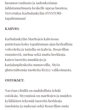
luonnon rauhasta ja sadonkorjuun 
juhlatunnelmasta keskelle upeaa luontoa.
Tervetuloa Karhulankylän SYYSTORI-
tapahtumaan!
KAHVIO:
Karhulankylän Marttojen kahviossa 
paistetaan koko tapahtuman ajan herkullisia 
vohveleita ja tarjolla on kahvia, Rosavillan 
ruusuteetä, mehua sekä muita herkkuja, 
kuten tuoreita munkkeja ja 
karjalanpiirakoita munavoilla. Myös 
gluteenittomia tuotteita löytyy valikoimasta.
OSTOKSET:
Navetan ylisillä on mahdollista tehdä 
ostoksia. Myynnissä on marttojen ja muiden 
kyläläisten tekemiä tuoreita herkkuja 
(suolaista ja makeaa) sekä Rosavillan omia 