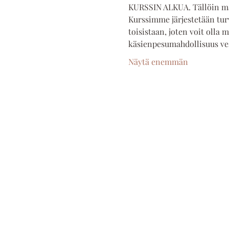
KURSSIN ALKUA. Tällöin ma
Kurssimme järjestetään turv
toisistaan, joten voit olla 
käsienpesumahdollisuus ve
Näytä enemmän