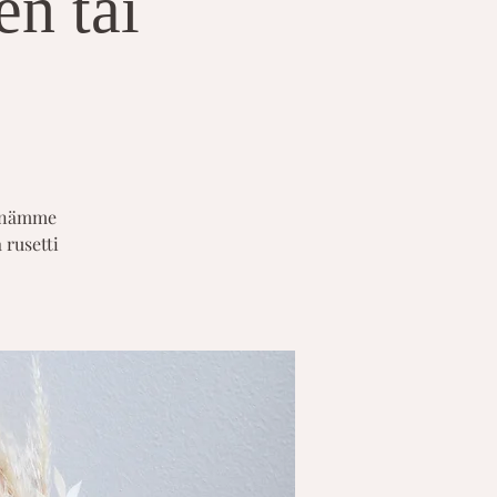
n tai
ynnämme
 rusetti