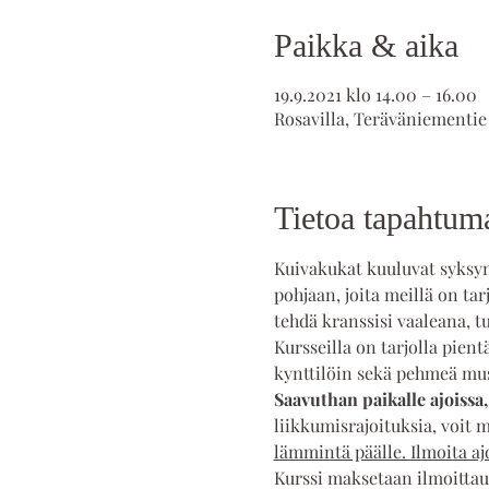
Paikka & aika
19.9.2021 klo 14.00 – 16.00
Rosavilla, Teräväniementie
Tietoa tapahtum
Kuivakukat kuuluvat syksyn t
pohjaan, joita meillä on tar
tehdä kranssisi vaaleana, 
Kursseilla on tarjolla pien
kynttilöin sekä pehmeä musi
Saavuthan paikalle ajoissa,
liikkumisrajoituksia, voit m
lämmintä päälle. Ilmoita ajo
Kurssi maksetaan ilmoitta