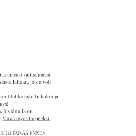
ä kranssisi valitsemaasi 
dasta laitaan, joten voit 
n tilat koristeltu kukin ja 
mys!
. Jos sinulla on 
. 
Varaa myös tarpeeksi 
SI (2) PÄIVÄÄ ENNEN 