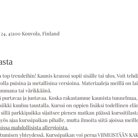
 24, 45100 Kouvola, Finland
asta
op trendeihin! Kaunis kranssi sopii sisälle tai ulos. Voit tehd
jolla puisina ja metallisina versioina. Materiaaleja meillä on lai
tummana tai värikkäänä.
tä purtavaa ja juotavaa. Koska rakastamme kaunista tunnelmaa, o
ikki kuuluu taustalla. Kurssi on oppien lisäksi todellinen elä
 sillä parkkipaikka sijaitsee pienen matkan päässä kurssitilasta
yös ajaa kurssipaikan pihalle, mutta ilmoita siitä ajoissa meille
issa mahdollisista allergioista.
utumisen yhteydessä. Kurssipaikan voi perua VIIMEISTÄÄN KAK