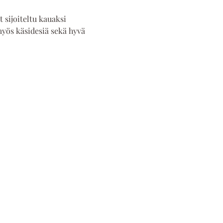
 sijoiteltu kauaksi 
myös käsidesiä sekä hyvä 