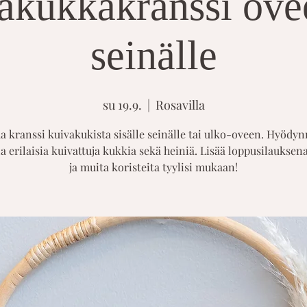
akukkakranssi ovee
seinälle
su 19.9.
  |  
Rosavilla
a kranssi kuivakukista sisälle seinälle tai ulko-oveen. Hyöd
la erilaisia kuivattuja kukkia sekä heiniä. Lisää loppusilauksena
ja muita koristeita tyylisi mukaan!