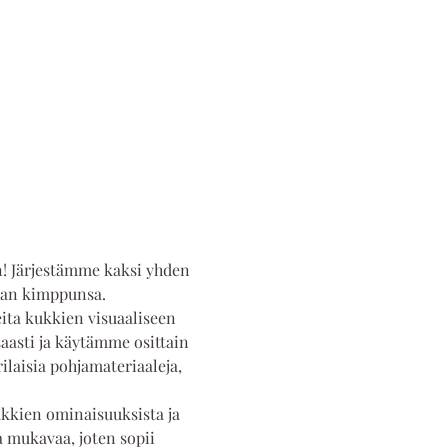
n! Järjestämme kaksi yhden 
oman kimppunsa.
ita kukkien visuaaliseen 
aasti ja käytämme osittain 
aisia pohjamateriaaleja, 
ukkien ominaisuuksista ja 
a mukavaa, joten sopii 