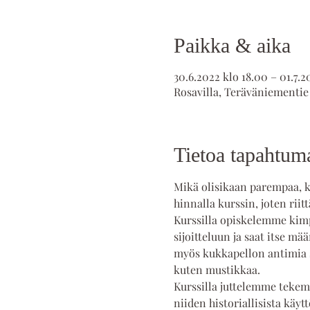
Paikka & aika
30.6.2022 klo 18.00 – 01.7.2
Rosavilla, Teräväniementie
Tietoa tapahtum
Mikä olisikaan parempaa, k
hinnalla kurssin, joten ri
Kurssilla opiskelemme kimp
sijoitteluun ja saat itse m
myös kukkapellon antimia 
kuten mustikkaa.
Kurssilla juttelemme tekemi
niiden historiallisista käy