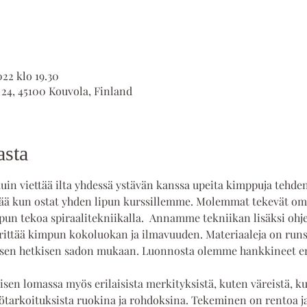
022 klo 19.30
 24, 45100 Kouvola, Finland
asta
uin viettää ilta yhdessä ystävän kanssa upeita kimppuja tehde
ittää kun ostat yhden lipun kurssillemme. Molemmat tekevät 
un tekoa spiraalitekniikalla.  Annamme tekniikan lisäksi ohje
äärittää kimpun kokoluokan ja ilmavuuden. Materiaaleja on runs
sen hetkisen sadon mukaan. Luonnosta olemme hankkineet eril
sen lomassa myös erilaisista merkityksistä, kuten väreistä, k
ttötarkoituksista ruokina ja rohdoksina. Tekeminen on rentoa j