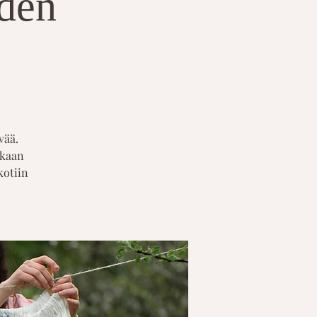
hden
vää.
ukaan
kotiin