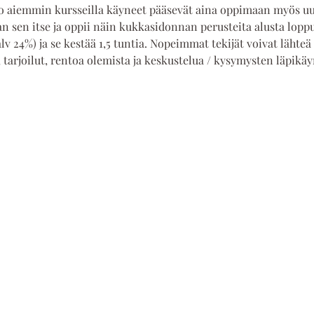
a jo aiemmin kursseilla käyneet pääsevät aina oppimaan myös u
 sen itse ja oppii näin kukkasidonnan perusteita alusta lopp
 alv 24%) ja se kestää 1,5 tuntia. Nopeimmat tekijät voivat lähte
, tarjoilut, rentoa olemista ja keskustelua / kysymysten läpikäy