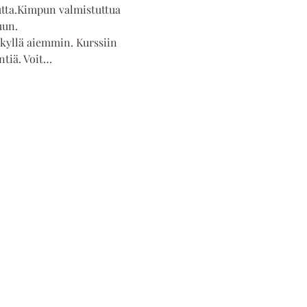
utta.Kimpun valmistuttua 
uun.
ä kyllä aiemmin. Kurssiin 
ntiä. Voit…