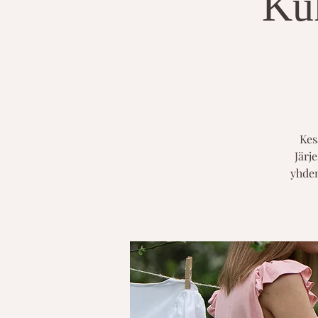
Kuk
Kes
Järj
yhden