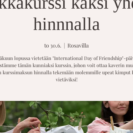
kakurssi kaksi y
hinnnalla
to 30.6.
  |  
Rosavilla
äkuun lopussa vietetään "International Day of Friendship"-päi
estämme tämän kunniaksi kurssin, johon voit ottaa kaverin m
 kurssimaksun hinnalla tekemään molemmille upeat kimput 
vietäviksi!