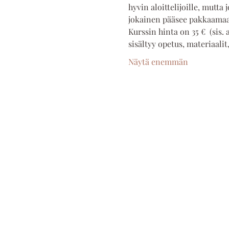
hyvin aloittelijoille, mutt
jokainen pääsee pakkaamaan
Kurssin hinta on 35 €  (sis.
sisältyy opetus, materiaalit
Näytä enemmän