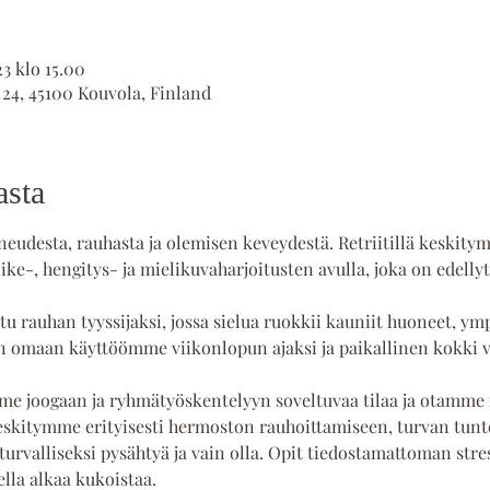
23 klo 15.00
 24, 45100 Kouvola, Finland
asta
udesta, rauhasta ja olemisen keveydestä. Retriitillä keskitymm
ke-, hengitys- ja mielikuvaharjoitusten avulla, joka on edellyt
u rauhan tyyssijaksi, jossa sielua ruokkii kauniit huoneet, ymp
 omaan käyttöömme viikonlopun ajaksi ja paikallinen kokki va
me joogaan ja ryhmätyöskentelyyn soveltuvaa tilaa ja otamme ni
eskitymme erityisesti hermoston rauhoittamiseen, turvan tunte
turvalliseksi pysähtyä ja vain olla. Opit tiedostamattoman stre
ella alkaa kukoistaa.