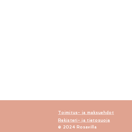
Toimitus- ja maksuehdot
Rekisteri- ja tietosuoja
​© 2024 Rosavilla