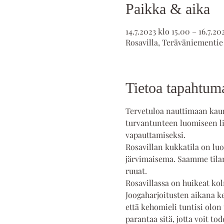
Paikka & aika
14.7.2023 klo 15.00 – 16.7.20
Rosavilla, Teräväniementie
Tietoa tapahtum
Tervetuloa nauttimaan kaune
turvantunteen luomiseen lii
vapauttamiseksi.
Rosavillan kukkatila on luot
järvimaisema. Saamme tilan
ruuat.
Rosavillassa on huikeat kol
Joogaharjoitusten aikana k
että kehomieli tuntisi olon 
parantaa sitä, jotta voit tod