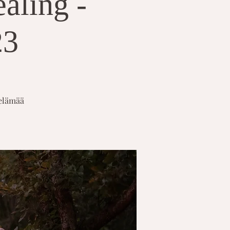
aling -
23
 elämää