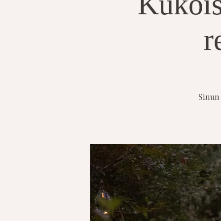
Kukois
r
Sinun 