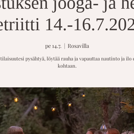
tuksen jooga- ja he
etriitti 14.-16.7.20
pe 14.7.
  |  
Rosavilla
tilaisuutesi pysähtyä, löytää rauha ja vapauttaa nautinto ja ilo
kohtaan.