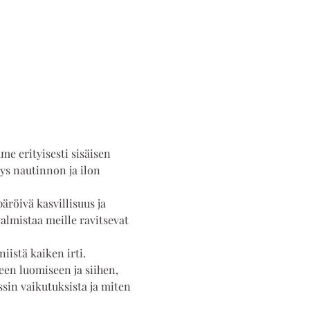
e erityisesti sisäisen 
ys nautinnon ja ilon 
äröivä kasvillisuus ja 
lmistaa meille ravitsevat 
istä kaiken irti. 
en luomiseen ja siihen, 
ssin vaikutuksista ja miten 