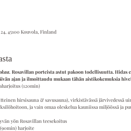
 24, 45100 Kouvola, Finland
asta
okaa. 
Rosavillan porteista astut pakoon todellisuutta. Hidas e
äivän ajan ja ilmoittaudu mukaan tähän aistikokemuksia hivele
gaharjoitus (120min)
tteinen hirsisauna & savusauna), virkistävässä järvivedessä ui
silöhoitoon, ja vain omaa oleskelua kauniissa miljöössä ja pu
 hyvän yön Rosavillan teesekoitus
 (90min) harjoite