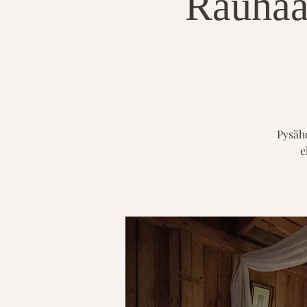
Rauhaa
Pysähd
e