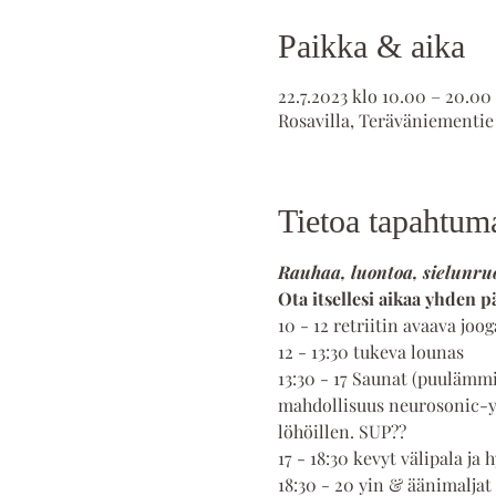
Paikka & aika
22.7.2023 klo 10.00 – 20.00
Rosavilla, Teräväniementie
Tietoa tapahtum
Rauhaa, luontoa, sielunru
Ota itsellesi aikaa yhden p
10 - 12 retriitin avaava joo
12 - 13:30 tukeva lounas
13:30 - 17 Saunat (puulämmi
mahdollisuus neurosonic-yk
löhöillen. SUP??
17 - 18:30 kevyt välipala ja
18:30 - 20 yin & äänimaljat