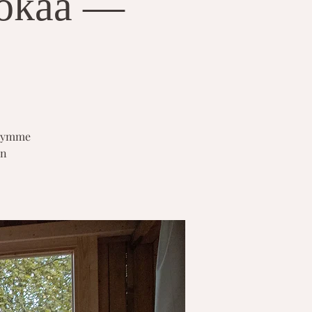
uokaa —
kitymme
on