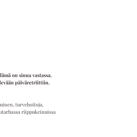
lämä on sinua vastassa. 
vään päiväretriittiin. 
minen, turvehoitoja, 
utarhassa riippukeinuissa 