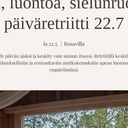
, luontoa, sielunr
päiväretriitti 22.7
la 22.7.
  |  
Rosavilla
y päivän ajaksi ja keskity vain sinuun itseesi. Retriitillä kes
lämyksellisiin ja rentouttaviin aistikokemuksiin upean luonn
ympäröimänä.