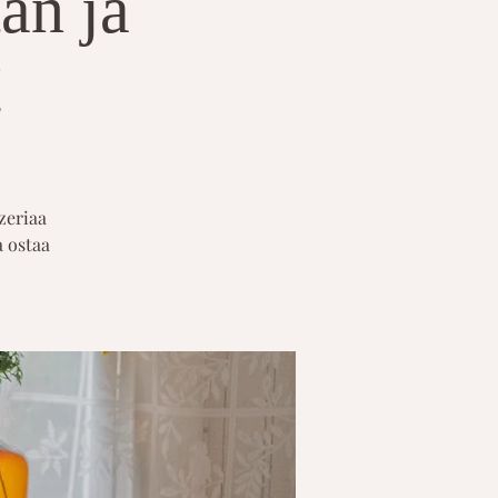
tan ja
!
zeriaa
a ostaa