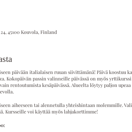
 24, 45100 Kouvola, Finland
asta
een päivään italialaisen ruuan siivittämänä! Päivä koostuu ka
zza. Kokopäivän passin valinneille päivässä on myös yrttikurssi 
vain rentoutumista kesäpäivässä. Alueelta löytyy paljon upeaa lu
evolla.
toiseen aiheeseen tai alennetulla yhteishintaan molemmille. Val
ä. Kursseille voi käyttää myös lahjakorttimme!
00: