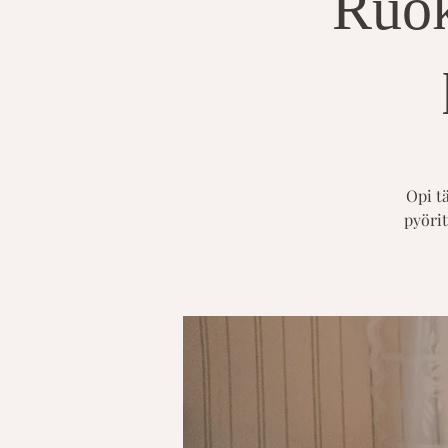
Ruoka
Opi t
pyörit