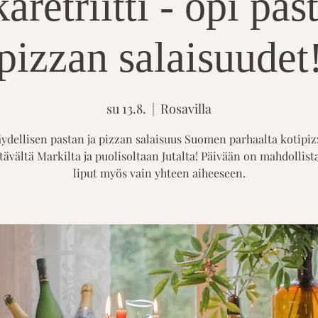
retriitti - opi pas
pizzan salaisuudet
su 13.8.
  |  
Rosavilla
äydellisen pastan ja pizzan salaisuus Suomen parhaalta kotipiz
tävältä Markilta ja puolisoltaan Jutalta! Päivään on mahdollist
liput myös vain yhteen aiheeseen.