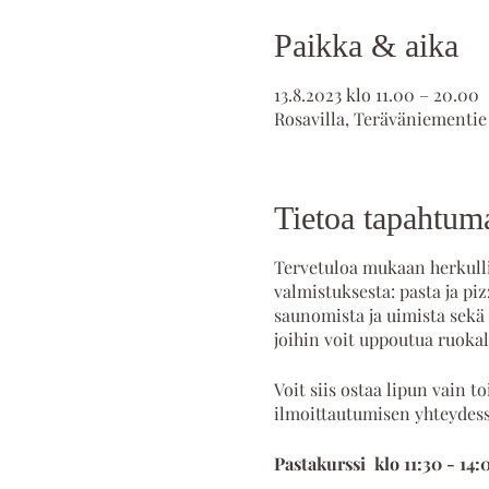
Paikka & aika
13.8.2023 klo 11.00 – 20.00
Rosavilla, Teräväniementie
Tietoa tapahtum
Tervetuloa mukaan herkullis
valmistuksesta: pasta ja pi
saunomista ja uimista sekä 
joihin voit uppoutua ruokal
Voit siis ostaa lipun vain 
ilmoittautumisen yhteydess
Pastakurssi klo 11:30 - 14: