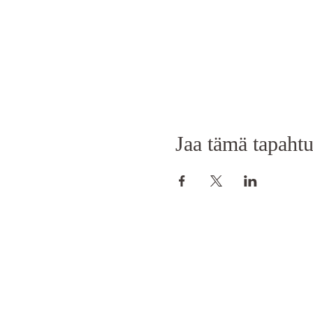
tämän jälkeen perimme 50%
Kurssi pidetään sisätiloiss
seuraa vain kylttejä ja ohjei
Jaa tämä tapaht