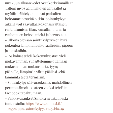
uusikuun aikaan vedet ovat korkeimmillaan. 
Tällöin myös äänimaljojen ääniaallot ja 
myötävärähtelyt kulkevat parhaiten 
kehomme nesteitä pitkin. Sointukylvyn 
aikana voit saavuttaa kokonaisvaltaisen 
rentoutumisen tilan, samalla hoitaen ja 
rauhoittaen kehoa, mieltä ja hermostoa.
- Ulkona olevaan sointukylpyyn on hyvä 
pukeutua lämpimiin ulkovaatteisiin, pipoon 
ja hanskoihin. 
- Jos haluat tehdä kokemuksestasi vielä 
mukavamman, suosittelemme ottamaan 
mukaan oman makuualusta, tyynyn 
päänalle, lämpimän viltin päällesi sekä 
lämmintä teetä termariin. 
- Sointukylpy säävarauksella, mahdollinen 
peruutusilmoitus sateen vuoksi tehdään 
facebook tapahtumaan. 
- Paikkavaraukset Sinuksi nettikaupasta 
tuoteostolla: 
https://www.sinuksi.fi/
…/syyskuun-sointukylpy-21-9-klo-19…