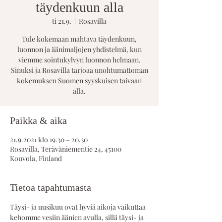
täydenkuun alla
ti 21.9.
  |  
Rosavilla
Tule kokemaan mahtava täydenkuun,
luonnon ja äänimaljojen yhdistelmä, kun
viemme sointukylvyn luonnon helmaan.
Sinuksi ja Rosavilla tarjoaa unohtumattoman
kokemuksen Suomen syyskuisen taivaan
alla.
Paikka & aika
21.9.2021 klo 19.30 – 20.30
Rosavilla, Teräväniementie 24, 45100
Kouvola, Finland
Tietoa tapahtumasta
Täysi- ja uusikuu ovat hyviä aikoja vaikuttaa 
kehomme vesiin äänien avulla, sillä täysi- ja 