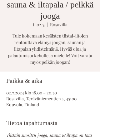
sauna & iltapala / pelkkä
jooga
ti 02.7.
  |  
Rosavilla
Tule kokemaan kesäisten tiistai-iltojen
rentouttava elämys joogan, saunan ja
iltapalan yhdistelmänä. Hyvää oloa ja
palautumista keholle ja mielelle! Voit varata
myös pelkän joogan!
Paikka & aika
02.7.2024 klo 18.00 – 20.30
Rosavilla, Teräväniementie 24, 45100
Kouvola, Finland
Tietoa tapahtumasta
Tiistain suosittu jooga, sauna & iltapa on taas 