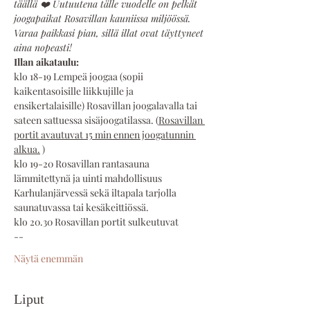
täällä ❤️ Uutuutena tälle vuodelle on pelkät 
joogapaikat Rosavillan kauniissa miljöössä. 
Varaa paikkasi pian, sillä illat ovat täyttyneet 
aina nopeasti!
Illan aikataulu:
klo 18-19 Lempeä joogaa (sopii 
kaikentasoisille liikkujille ja 
ensikertalaisille) Rosavillan joogalavalla tai 
sateen sattuessa sisäjoogatilassa. (
Rosavillan 
portit avautuvat 15 min ennen joogatunnin 
alkua.
 )
klo 19-20 Rosavillan rantasauna 
lämmitettynä ja uinti mahdollisuus 
Karhulanjärvessä sekä iltapala tarjolla 
saunatuvassa tai kesäkeittiössä.
klo 20.30 Rosavillan portit sulkeutuvat  
--
Näytä enemmän
Liput