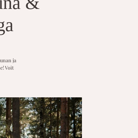
auna &
ga
aunan ja
e! Voit