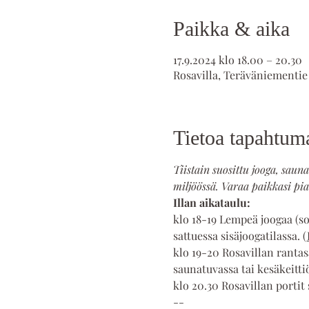
Paikka & aika
17.9.2024 klo 18.00 – 20.30
Rosavilla, Teräväniementie
Tietoa tapahtum
Tiistain suosittu jooga, saun
miljöössä. Varaa paikkasi pian
Illan aikataulu:
klo 18-19 Lempeä joogaa (sopi
sattuessa sisäjoogatilassa. (
klo 19-20 Rosavillan rantas
saunatuvassa tai kesäkeitti
klo 20.30 Rosavillan portit 
--