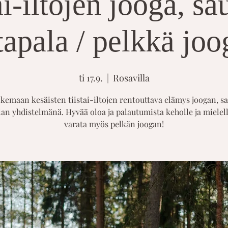
ai-iltojen jooga, s
ltapala / pelkkä joo
ti 17.9.
  |  
Rosavilla
kemaan kesäisten tiistai-iltojen rentouttava elämys joogan, s
lan yhdistelmänä. Hyvää oloa ja palautumista keholle ja mielell
varata myös pelkän joogan!