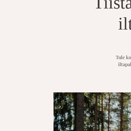
Tiist
i
Tule ko
iltapa