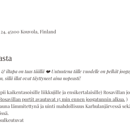
 24, 45100 Kouvola, Finland
asta
a & iltapa on taas täällä ❤️ Uutuutena tälle vuodelle on pelkät joog
, sillä illat ovat täyttyneet aina nopeasti!
i kaikentasoisille liikkujille ja ensikertalaisille) Rosavillan j
Rosavillan portit avautuvat 15 min ennen joogatunnin alkua.
 )
auna lämmitettynä ja uinti mahdollisuus Karhulanjärvessä sekä 
össä.
sulkeutuvat  