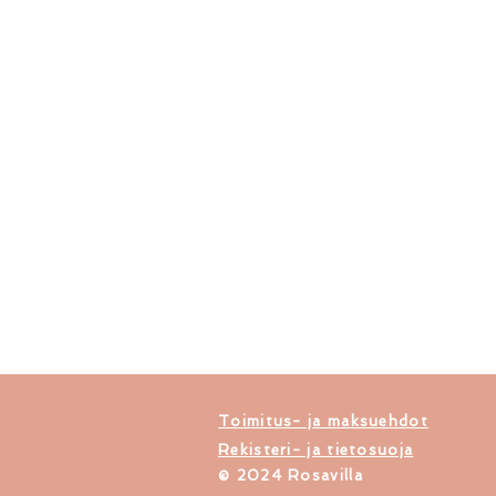
Toimitus- ja maksuehdot
Rekisteri- ja tietosuoja
​© 2024 Rosavilla