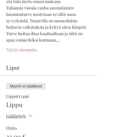
ota toki myös omasi mukaan. 
Tuhansia vuosia vanha suomalainen 
luonnonturve nostetaan syvältä suon 
syvyyksistä. Turpeella on monenlaisia 
hoitavia vaikutuksia ja kykyä sitoa lämpöä. 
Turve hoitaa ihoa kauttaaltaan ja siitä on 
apua esimerkiksi kutinaan,…
Näytä enemmän
Liput
Myynti on päättynyt
Lipputyyppi
Lippu
Lisätietoja
Hinta
23,00 €