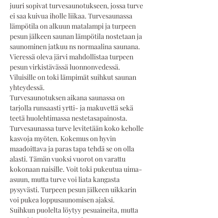
juuri sopivat turvesaunotukseen, jossa turve 
ei saa kuivua iholle liikaa. Turvesaunassa 
lämpötila on alkuun matalampi ja turpeen 
pesun jälkeen saunan lämpötila nostetaan ja 
saunominen jatkuu ns normaalina saunana. 
Vieressä oleva järvi mahdollistaa turpeen 
pesun virkistävässä luonnonvedessä. 
Viluisille on toki lämpimät suihkut saunan 
yhteydessä. 
Turvesaunotuksen aikana saunassa on 
tarjolla runsaasti yrtti- ja makuvettä sekä 
teetä huolehtimassa nestetasapainosta.
Turvesaunassa turve levitetään koko keholle 
kasvoja myöten. Kokemus on hyvin 
maadoittava ja paras tapa tehdä se on olla 
alasti. Tämän vuoksi vuorot on varattu 
kokonaan naisille. Voit toki pukeutua uima-
asuun, mutta turve voi liata kangasta 
pysyvästi. Turpeen pesun jälkeen uikkarin 
voi pukea loppusaunomisen ajaksi.
Suihkun puolelta löytyy pesuaineita, mutta 