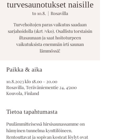
turvesaunotukset naisille
to 10.8.
  |  
Rosavilla
Turvehoitojen paras vaikutus saadaan
sarjahoidolla (1krt /vko). Osallistu torstaisin
iltasaunaan ja saat hoitoturpeen
vaikutuksista enemmän irti saunan
lämmössä!
Paikka & aika
10.8.2023 klo 18.00 – 20.00
Rosavilla, Teräväniementie 24, 45100
Kouvola, Finland
Tietoa tapahtumasta
Puulämmitteisessä hirsisaunassamme on 
hämyinen tunnelma kynttilöineen. 
Rentouttavat ja sopivan kosteat löylyt ovat 