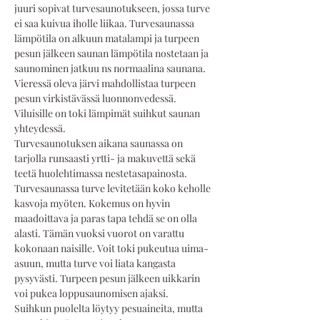
juuri sopivat turvesaunotukseen, jossa turve 
ei saa kuivua iholle liikaa. Turvesaunassa 
lämpötila on alkuun matalampi ja turpeen 
pesun jälkeen saunan lämpötila nostetaan ja 
saunominen jatkuu ns normaalina saunana. 
Vieressä oleva järvi mahdollistaa turpeen 
pesun virkistävässä luonnonvedessä. 
Viluisille on toki lämpimät suihkut saunan 
yhteydessä. 
Turvesaunotuksen aikana saunassa on 
tarjolla runsaasti yrtti- ja makuvettä sekä 
teetä huolehtimassa nestetasapainosta.
Turvesaunassa turve levitetään koko keholle 
kasvoja myöten. Kokemus on hyvin 
maadoittava ja paras tapa tehdä se on olla 
alasti. Tämän vuoksi vuorot on varattu 
kokonaan naisille. Voit toki pukeutua uima-
asuun, mutta turve voi liata kangasta 
pysyvästi. Turpeen pesun jälkeen uikkarin 
voi pukea loppusaunomisen ajaksi.
Suihkun puolelta löytyy pesuaineita, mutta 