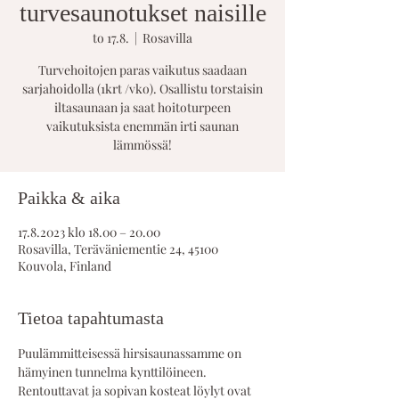
turvesaunotukset naisille
to 17.8.
  |  
Rosavilla
Turvehoitojen paras vaikutus saadaan
sarjahoidolla (1krt /vko). Osallistu torstaisin
iltasaunaan ja saat hoitoturpeen
vaikutuksista enemmän irti saunan
lämmössä!
Paikka & aika
17.8.2023 klo 18.00 – 20.00
Rosavilla, Teräväniementie 24, 45100
Kouvola, Finland
Tietoa tapahtumasta
Puulämmitteisessä hirsisaunassamme on 
hämyinen tunnelma kynttilöineen. 
Rentouttavat ja sopivan kosteat löylyt ovat 