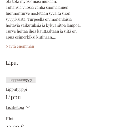
ota toki myös omasi mukaan. 
Tuhansia vuosia vanha suomalainen 
luonnonturve nostetaan syvältä suon 
syvyyksistä. Turpeella on monenlaisia 
hoitavia vaikutuksia ja kykyä sitoa lämpöä. 
Turve hoitaa ihoa kauttaaltaan ja siitä on 
apua esimerkiksi kutinaan,…
Näytä enemmän
Liput
Loppuunmyyty
Lipputyyppi
Lippu
Lisätietoja
Hinta
23,00 €