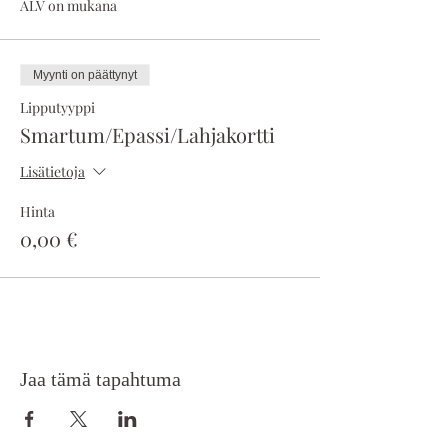
ALV on mukana
Myynti on päättynyt
Lipputyyppi
Smartum/Epassi/Lahjakortti
Lisätietoja
Hinta
0,00 €
Jaa tämä tapahtuma