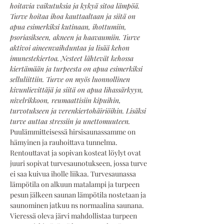
hoitavia vaikutuksia ja kykyä sitoa lämpöä. 
Turve hoitaa ihoa kauttaaltaan ja siitä on 
apua esimerkiksi kutinaan, ihottumiin, 
psoriasikseen, akneen ja haavaumiin. Turve 
aktivoi aineenvaihduntaa ja lisää kehon 
imunestekiertoa. Nesteet lähtevät kehossa 
kiertämään ja turpeesta on apua esimerkiksi 
selluliittiin. Turve on myös luonnollinen 
kivunlievittäjä ja siitä on apua lihassärkyyn, 
nivelrikkoon, reumaattisiin kipuihin, 
turvotukseen ja verenkiertohäiriöihin. Lisäksi 
turve auttaa stressiin ja unettomuuteen.
Puulämmitteisessä hirsisaunassamme on 
hämyinen ja rauhoittava tunnelma. 
Rentouttavat ja sopivan kosteat löylyt ovat 
juuri sopivat turvesaunotukseen, jossa turve 
ei saa kuivua iholle liikaa. Turvesaunassa 
lämpötila on alkuun matalampi ja turpeen 
pesun jälkeen saunan lämpötila nostetaan ja 
saunominen jatkuu ns normaalina saunana. 
Vieressä oleva järvi mahdollistaa turpeen 