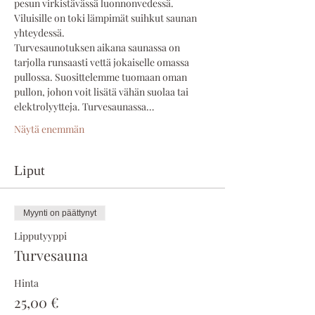
pesun virkistävässä luonnonvedessä. 
Viluisille on toki lämpimät suihkut saunan 
yhteydessä.
Turvesaunotuksen aikana saunassa on 
tarjolla runsaasti vettä jokaiselle omassa 
pullossa. Suosittelemme tuomaan oman 
pullon, johon voit lisätä vähän suolaa tai 
elektrolyytteja. Turvesaunassa…
Näytä enemmän
Liput
Myynti on päättynyt
Lipputyyppi
Turvesauna
Hinta
25,00 €