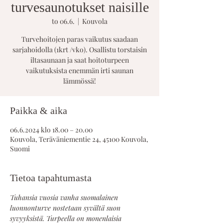
turvesaunotukset naisille
to 06.6.
  |  
Kouvola
Turvehoitojen paras vaikutus saadaan
sarjahoidolla (1krt /vko). Osallistu torstaisin
iltasaunaan ja saat hoitoturpeen
vaikutuksista enemmän irti saunan
lämmössä!
Paikka & aika
06.6.2024 klo 18.00 – 20.00
Kouvola, Teräväniementie 24, 45100 Kouvola,
Suomi
Tietoa tapahtumasta
Tuhansia vuosia vanha suomalainen 
luonnonturve nostetaan syvältä suon 
syvyyksistä. Turpeella on monenlaisia 