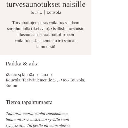
turvesaunotukset naisille
to 18.7.
  |  
Kouvola
Turvehoitojen paras vaikutus saadaan
sarjahoidolla (1krt /vko). Osallistu torstaisin
iltasaunaan ja saat hoitoturpeen
vaikutuksista enemmän irti saunan
lämmössä!
Paikka & aika
18.7.2024 klo 18.00 – 20.00
Kouvola, Teräväniementie 24, 45100 Kouvola,
Suomi
Tietoa tapahtumasta
Tuhansia vuosia vanha suomalainen 
luonnonturve nostetaan syvältä suon 
syvyyksistä. Turpeella on monenlaisia 