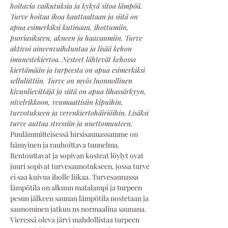
hoitavia vaikutuksia ja kykyä sitoa lämpöä. 
Turve hoitaa ihoa kauttaaltaan ja siitä on 
apua esimerkiksi kutinaan, ihottumiin, 
psoriasikseen, akneen ja haavaumiin. Turve 
aktivoi aineenvaihduntaa ja lisää kehon 
imunestekiertoa. Nesteet lähtevät kehossa 
kiertämään ja turpeesta on apua esimerkiksi 
selluliittiin. Turve on myös luonnollinen 
kivunlievittäjä ja siitä on apua lihassärkyyn, 
nivelrikkoon, reumaattisiin kipuihin, 
turvotukseen ja verenkiertohäiriöihin. Lisäksi 
turve auttaa stressiin ja unettomuuteen.
Puulämmitteisessä hirsisaunassamme on 
hämyinen ja rauhoittava tunnelma. 
Rentouttavat ja sopivan kosteat löylyt ovat 
juuri sopivat turvesaunotukseen, jossa turve 
ei saa kuivua iholle liikaa. Turvesaunassa 
lämpötila on alkuun matalampi ja turpeen 
pesun jälkeen saunan lämpötila nostetaan ja 
saunominen jatkuu ns normaalina saunana. 
Vieressä oleva järvi mahdollistaa turpeen 