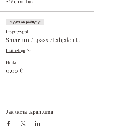
ALV on mukana
Myynti on päättynyt
Lipputyyppi
Smartum/Epassi/Lahjakortti
Lisätietoja
Hinta
0,00 €
Jaa tämä tapahtuma