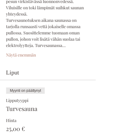
pesun virkistävässä luonnonvedessä. 
Viluisille on toki lämpimät suihkut saunan 
yhteydessä.
Turvesaunotuksen aikana saunassa on 
tarjolla runsaasti vettä jokaiselle omassa 
pullossa. Suosittelemme tuomaan oman 
pullon, johon voit lisätä vähän suolaa tai 
elektrolyytteja. Turvesaunassa…
Näytä enemmän
Liput
Myynti on päättynyt
Lipputyyppi
Turvesauna
Hinta
25,00 €