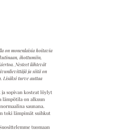
la on monenlaisia hoitavia 
kutinaan, ihottumiin, 
ertoa. Nesteet lähtevät 
unlievittäjä ja siitä on 
. Lisäksi turve auttaa 
a sopivan kosteat löylyt 
sa lämpötila on alkuun 
 normaalina saunana. 
on toki lämpimät suihkut 
. Suosittelemme tuomaan 