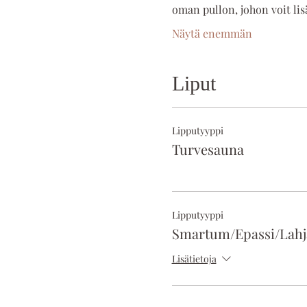
oman pullon, johon voit lis
Näytä enemmän
Liput
Lipputyyppi
Turvesauna
Lipputyyppi
Smartum/Epassi/Lahja
Lisätietoja