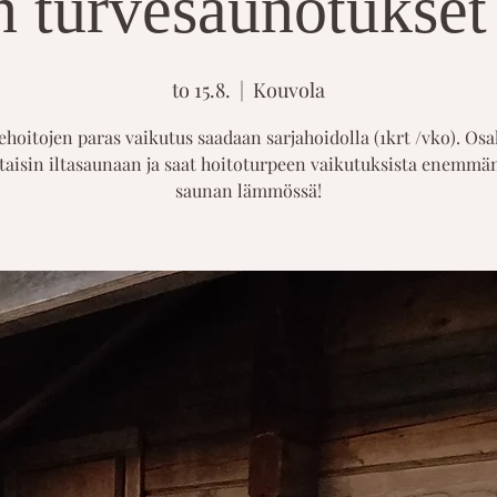
n turvesaunotukset 
to 15.8.
  |  
Kouvola
ehoitojen paras vaikutus saadaan sarjahoidolla (1krt /vko). Osal
taisin iltasaunaan ja saat hoitoturpeen vaikutuksista enemmän
saunan lämmössä!