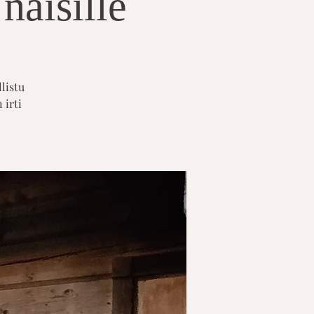
naisille
listu
 irti