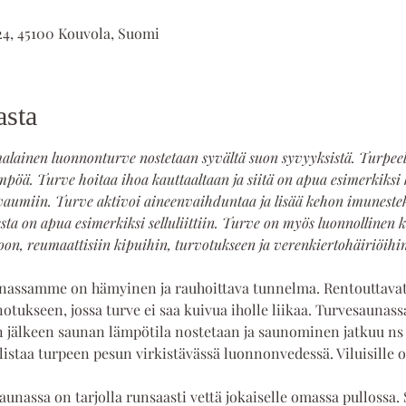
24, 45100 Kouvola, Suomi
asta
lainen luonnonturve nostetaan syvältä suon syvyyksistä. Turpeel
mpöä. Turve hoitaa ihoa kauttaaltaan ja siitä on apua esimerkiksi 
vaumiin. Turve aktivoi aineenvaihduntaa ja lisää kehon imunesteki
ta on apua esimerkiksi selluliittiin. Turve on myös luonnollinen kiv
on, reumaattisiin kipuihin, turvotukseen ja verenkiertohäiriöihin
nassamme on hämyinen ja rauhoittava tunnelma. Rentouttavat j
notukseen, jossa turve ei saa kuivua iholle liikaa. Turvesaunas
 jälkeen saunan lämpötila nostetaan ja saunominen jatkuu ns
listaa turpeen pesun virkistävässä luonnonvedessä. Viluisille 
unassa on tarjolla runsaasti vettä jokaiselle omassa pullossa