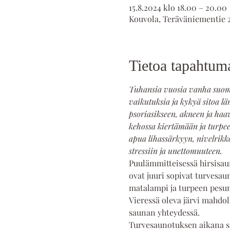
15.8.2024 klo 18.00 – 20.00
Kouvola, Teräväniementie 
Tietoa tapahtum
Tuhansia vuosia vanha suoma
vaikutuksia ja kykyä sitoa lä
psoriasikseen, akneen ja haa
kehossa kiertämään ja turpees
apua lihassärkyyn, nivelrikko
stressiin ja unettomuuteen.
Puulämmitteisessä hirsisau
ovat juuri sopivat turvesau
matalampi ja turpeen pesun
Vieressä oleva järvi mahdol
saunan yhteydessä.
Turvesaunotuksen aikana sa