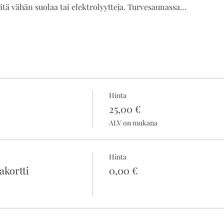
ätä vähän suolaa tai elektrolyytteja. Turvesaunassa…
Hinta
25,00 €
ALV on mukana
Hinta
kortti
0,00 €