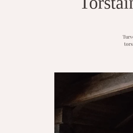
Torstai
Turv
tors