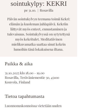
sointukylpy: KEKRI
pe 31.10.
  |  
Rosavilla
Päivän sointukylvyn teemana toimii Kekri:
elämän ja kuoleman juhlapäivä. Kekriin
liittyvät myös enteet, ennustaminen ja
tulevaisuus. Sointukylvyssä on sytytettynä
myös kekritulet. Meditatiivinen
mielikuvamatka saattaa sinut kekrin
lumoihin tänä lokakuisena iltana.
Paikka & aika
31.10.2025 klo 18.00 – 19.00
Rosavilla, Teräväniementie 30, 45100
Kouvola, Finland
Tietoa tapahtumasta
Luonnonuskonnoissa vietetään uuden 