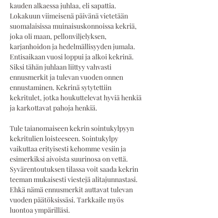
kauden alkaessa juhlaa, eli sapattia. 
Lokakuun viimeisenä päivänä vietetään 
suomalaisissa muinaisuskonnoissa kekriä, 
joka oli maan, pellonviljelyksen, 
karjanhoidon ja hedelmällisyyden jumala. 
Entisaikaan vuosi loppui ja alkoi kekrinä. 
Siksi tähän juhlaan liittyy vahvasti 
ennusmerkit ja tulevan vuoden onnen 
ennustaminen. Kekrinä sytytettiin 
kekritulet, jotka houkuttelevat hyviä henkiä 
ja karkottavat pahoja henkiä.
Tule taianomaiseen kekrin sointukylpyyn 
kekritulien loisteeseen. Sointukylpy 
vaikuttaa erityisesti kehomme vesiin ja 
esimerkiksi aivoista suurinosa on vettä. 
Syvärentoutuksen tilassa voit saada kekrin 
teeman mukaisesti viestejä alitajunnastasi. 
Ehkä nämä ennusmerkit auttavat tulevan 
vuoden päätöksissäsi. Tarkkaile myös 
luontoa ympärilläsi.