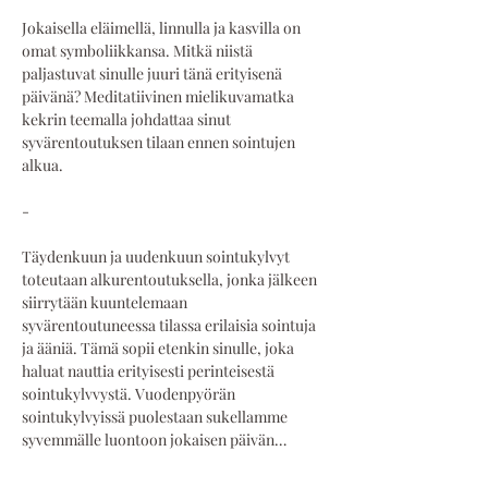
Jokaisella eläimellä, linnulla ja kasvilla on 
omat symboliikkansa. Mitkä niistä 
paljastuvat sinulle juuri tänä erityisenä 
päivänä? Meditatiivinen mielikuvamatka 
kekrin teemalla johdattaa sinut 
syvärentoutuksen tilaan ennen sointujen 
alkua.
-
Täydenkuun ja uudenkuun sointukylvyt 
toteutaan alkurentoutuksella, jonka jälkeen 
siirrytään kuuntelemaan 
syvärentoutuneessa tilassa erilaisia sointuja 
ja ääniä. Tämä sopii etenkin sinulle, joka 
haluat nauttia erityisesti perinteisestä 
sointukylvvystä. Vuodenpyörän 
sointukylvyissä puolestaan sukellamme 
syvemmälle luontoon jokaisen päivän…