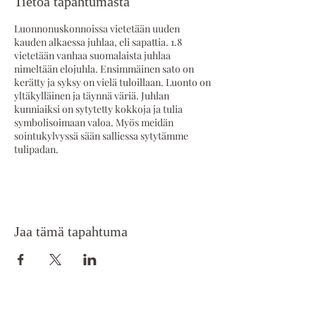
Tietoa tapahtumasta
Luonnonuskonnoissa vietetään uuden
kauden alkaessa juhlaa, eli sapattia. 1.8
vietetään vanhaa suomalaista juhlaa
nimeltään elojuhla. Ensimmäinen sato on
kerätty ja syksy on vielä tuloillaan. Luonto on
yltäkylläinen ja täynnä väriä. Juhlan
kunniaiksi on sytytetty kokkoja ja tulia
symbolisoimaan valoa. Myös meidän
sointukylvyssä sään salliessa sytytämme
tulipadan.
Tämän sointukylvyn teemana toimii
elojuhlan sanoma: ollaan kiitollisia siitä mitä
meillä on, mitä luonto on meille antanut,
ruuasta jota maamme on meille tuottanut ja
Jaa tämä tapahtuma
terveydestä, johon puhtaalla suomalaisella
ilmalla ja luonnolla on iso osuutensa.
Tälle päivälle osuu myös täysikuu. Täysikuu
liikuttaa planeettamme vesiä, joten
yhdistettynä sointukylpyyn, yhdistelmä on
hyvin voimakas. Täysikuu on historiallisesti