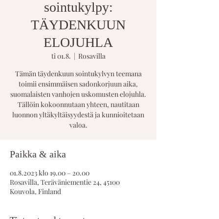
sointukylpy:
TÄYDENKUUN
ELOJUHLA
ti 01.8.
  |  
Rosavilla
Tämän täydenkuun sointukylvyn teemana
toimii ensimmäisen sadonkorjuun aika,
suomalaisten vanhojen uskomusten elojuhla.
Tällöin kokoonnutaan yhteen, nautitaan
luonnon yltäkyltäisyydestä ja kunnioitetaan
valoa.
Paikka & aika
01.8.2023 klo 19.00 – 20.00
Rosavilla, Teräväniementie 24, 45100
Kouvola, Finland