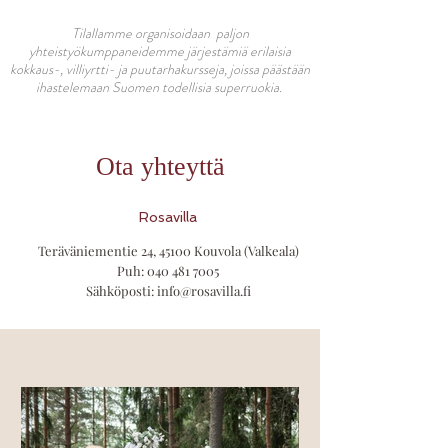
Tilallamme organisoidaan paljon
yhteistyökumppaneidemme järjestämiä erilaisia
kokkaus-, villiyrtti- ja puutarhakursseja, joissa päästään
ihastelemaan Suomen todellisia superruokia.
Ota yhteyttä
Rosavilla
Teräväniementie 24, 45100 Kouvola (Valkeala)
Puh:
040 481 7005
Sähköposti:
info@rosavilla.fi