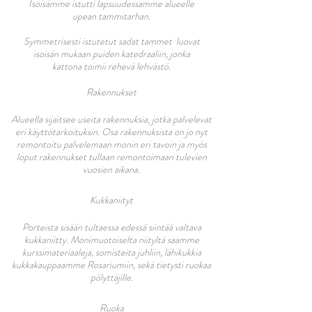
Isoisämme istutti lapsuudessamme alueelle
upean tammitarhan.
Symmetrisesti istutetut sadat tammet luovat
isoisän mukaan puiden
katedraaliin, jonka
kattona toimii rehevä lehvästö.
Rakennukset
Alueella sijaitsee useita rakennuksia, jotka palvelevat
eri käyttötarkoituksin. Osa rakennuksista on jo nyt
remontoitu palvelemaan monin eri tavoin ja myös
loput rakennukset tullaan remontoimaan tulevien
vuosien aikana.
Kukkaniityt
Porteista sisään tultaessa edessä siintää valtava
kukkaniitty. Monimuotoiselta niityltä saamme
kurssimateriaaleja, somisteita juhliin, lähikukkia
kukkakauppaamme Rosariumiin, sekä tietysti ruokaa
pölyttäjille.
Ruoka