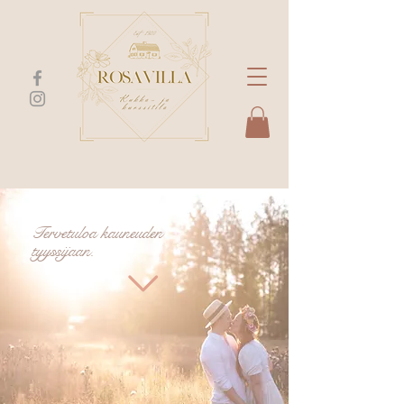
Tervetuloa kauneuden
tyyssijaan.