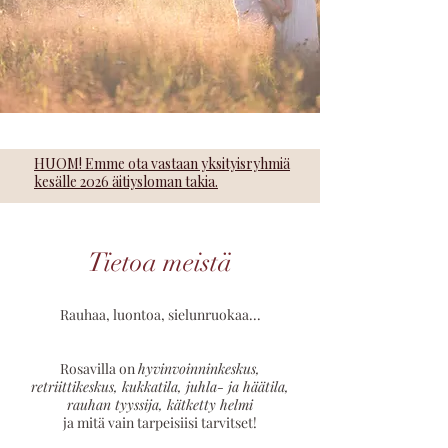
HUOM! Emme ota vastaan yksityisryhmiä
kesälle 2026 äitiysloman takia.
Tietoa meistä
Rauhaa, luontoa, sielunruokaa...
Rosavilla on
hyvinvoinninkeskus,
retriittikeskus, kukkatila, juhla- ja häätila,
rauhan tyyssija, kätketty helmi
ja mitä vain tarpeisiisi tarvitset!