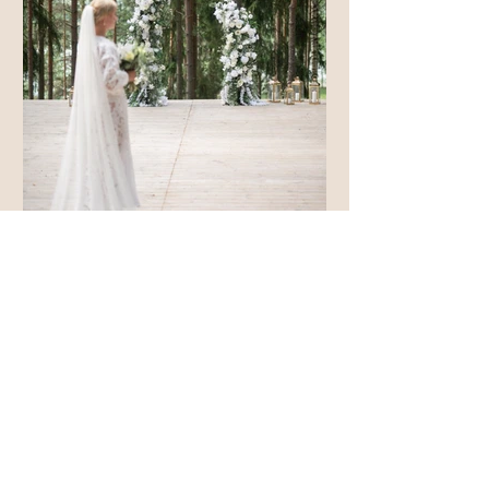
Henna Tamminen
Häätrendikatsaus vuodelle
2026: Intiimiä tunnelmaa ja
runsasta luksusta