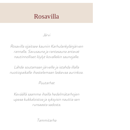
Rosavilla
Järvi
Rosavilla sijaitsee kauniin Karhulankylänjärven
rannalla. Savusauna ja rantasauna antavat
nautinnolliset löylyt kovallekin saunojalle.
Lähde soutamaan järvelle ja istahda illalla
nuotiopaikalle ihastelemaan laskevaa aurinkoa.
Puutarhat
Keväällä saamme ihailla hedelmätarhojen
upeaa kukkaloistoa ja syksyisin nauttia sen
runsaasta sadosta.
Tammitarha